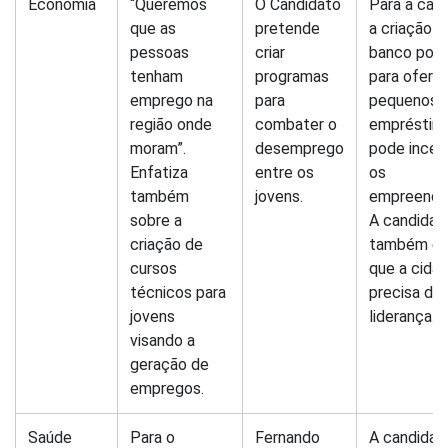
Economia
“Queremos
O Candidato
Para a cand
que as
pretende
a criação 
pessoas
criar
banco popu
tenham
programas
para ofere
emprego na
para
pequenos
região onde
combater o
empréstim
moram”.
desemprego
pode incen
Enfatiza
entre os
os
também
jovens.
empreende
sobre a
A candidat
criação de
também en
cursos
que a cida
técnicos para
precisa de
jovens
liderança.
visando a
geração de
empregos.
Saúde
Para o
Fernando
A candidat