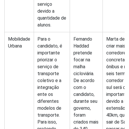
serviço
devido a
quantidade de
alunos.
Mobilidade
Para o
Fernando
Marta dese
Urbana
candidato, é
Haddad
criar mais s
importante
pretende
corredores
priorizar o
focar na
concretad
serviço de
malha
ônibus e m
transporte
cicloviária.
seis termin
coletivo e a
De acordo
corredor n
integração
com o
sul será o 
ente os
candidato,
importante
diferentes
durante seu
devido a s
modelos de
governo,
extensão 
transporte.
foram
40km, que
Para isso,
criados mais
sair de San
pretende
de 340
passar pel