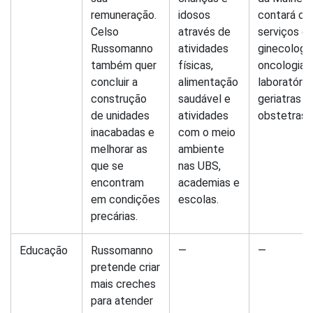
remuneração.
idosos
contará c
Celso
através de
serviços d
Russomanno
atividades
ginecologia
também quer
físicas,
oncologia,
concluir a
alimentação
laboratório
construção
saudável e
geriatras e
de unidades
atividades
obstetras.
inacabadas e
com o meio
melhorar as
ambiente
que se
nas UBS,
encontram
academias e
em condições
escolas.
precárias.
Educação
Russomanno
—
—
pretende criar
mais creches
para atender