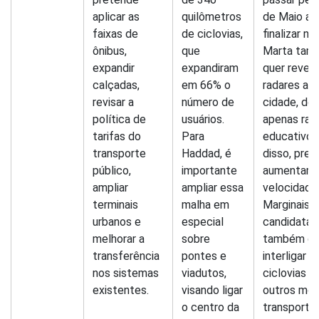
aplicar as
quilômetros
de Maio at
faixas de
de ciclovias,
finalizar no
ônibus,
que
Marta tam
expandir
expandiram
quer rever 
calçadas,
em 66% o
radares atu
revisar a
número de
cidade, de
política de
usuários.
apenas rad
tarifas do
Para
educativos
transporte
Haddad, é
disso, pre
público,
importante
aumentar a
ampliar
ampliar essa
velocidade
terminais
malha em
Marginais. 
urbanos e
especial
candidata
melhorar a
sobre
também qu
transferência
pontes e
interligar
nos sistemas
viadutos,
ciclovias 
existentes.
visando ligar
outros mod
o centro da
transporte