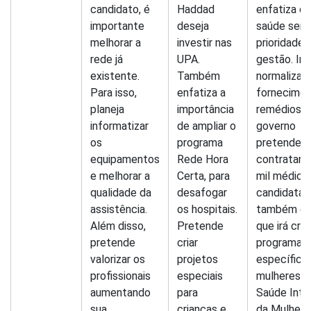
candidato, é
Haddad
enfatiza q
importante
deseja
saúde será
melhorar a
investir nas
prioridade 
rede já
UPA.
gestão. Irá
existente.
Também
normalizar 
Para isso,
enfatiza a
fornecimen
planeja
importância
remédios e
informatizar
de ampliar o
governo
os
programa
pretende
equipamentos
Rede Hora
contratar 
e melhorar a
Certa, para
mil médico
qualidade da
desafogar
candidata
assistência.
os hospitais.
também en
Além disso,
Pretende
que irá cria
pretende
criar
programa
valorizar os
projetos
específico
profissionais
especiais
mulheres (
aumentando
para
Saúde Inte
sua
crianças e
da Mulher)