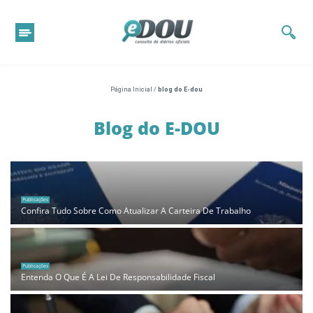
Página Inicial
/
blog do E-dou
Blog do E-DOU
Publicações
Confira Tudo Sobre Como Atualizar A Carteira De Trabalho
Publicações
Entenda O Que É A Lei De Responsabilidade Fiscal