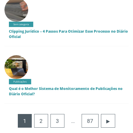
Sem categoria
Clipping Jurídico – 4 Passos Para Otimizar Esse Processo no Diário
Oficial
Publicações
Qual é o Melhor Sistema de Monitoramento de Publicações no
Diário Oficial?
1
2
3
…
87