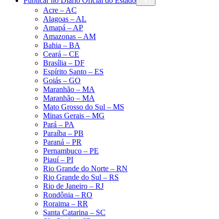
Publicar no Diário Oficial do Estado
Acre – AC
Alagoas – AL
Amapá – AP
Amazonas – AM
Bahia – BA
Ceará – CE
Brasília – DF
Espírito Santo – ES
Goiás – GO
Maranhão – MA
Maranhão – MA
Mato Grosso do Sul – MS
Minas Gerais – MG
Pará – PA
Paraíba – PB
Paraná – PR
Pernambuco – PE
Piauí – PI
Rio Grande do Norte – RN
Rio Grande do Sul – RS
Rio de Janeiro – RJ
Rondônia – RO
Roraima – RR
Santa Catarina – SC