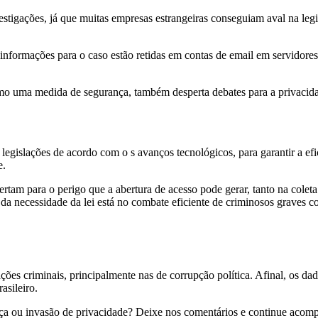
nvestigações, já que muitas empresas estrangeiras conseguiam aval na l
 informações para o caso estão retidas em contas de email em servidores
mo uma medida de segurança, também desperta debates para a privacid
legislações de acordo com o s avanços tecnológicos, para garantir a efi
e.
lertam para o perigo que a abertura de acesso pode gerar, tanto na col
 da necessidade da lei está no combate eficiente de criminosos graves co
igações criminais, principalmente nas de corrupção política. Afinal, os
asileiro.
nça ou invasão de privacidade? Deixe nos comentários e continue aco