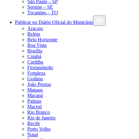
São Paulo – SP
Sergipe – SE
Tocantins – TO
Publicar no Diário Oficial do Município
Aracaju
Belém
Belo Horizonte
Boa Vista
Brasília
Cuiabá
Curitiba
Florianópolis
Fortaleza
Goiânia
João Pessoa
Manaus
Macapá
Palmas
Maceió
Rio Branco
Rio de Janeiro
Recife
Porto Velho
Natal