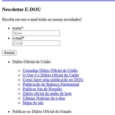
Newsletter E-DOU
Receba em seu e-mail todas as nossas novidades!
nome
*
e-mail
*
Diário Oficial da União
Consultar Diário Oficial da União
O Que é o Diário Oficial da União
Como fazer uma publicação no DOU
Publicação de Balanço Patrimonial
Publicar Ata de Reunião
Diário oficial da união de hoje
Últimas Notícias do e-dou
Mapa do site
Publicar no Diário Oficial do Estado