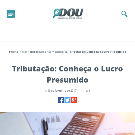
Página Inicial
/
blog do E-dou
/
Sem categoria
/
Tributação: Conheça o Lucro Presumido
Tributação: Conheça o Lucro
Presumido
09 de fevereiro de 2017
0