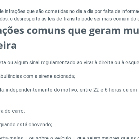
 infrações que são cometidas no dia a dia por falta de inform
dos, o desrespeito às leis de trânsito pode ser mais comum do 
rações comuns que geram mu
eira
seta ou algum sinal regulamentado ao virar à direita ou à esque
bulâncias com a sirene acionada;
a, independentemente do motivo, entre 22 e 6 horas ou em lo
ra do carro;
s quando está chovendo;
orta-malas – ou sobre o veículo – que sejam maiores que as 