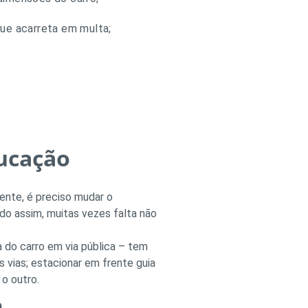
que acarreta em multa;
ducação
ente, é preciso mudar o
o assim, muitas vezes falta não
 do carro em via pública – tem
s vias; estacionar em frente guia
o outro.
o