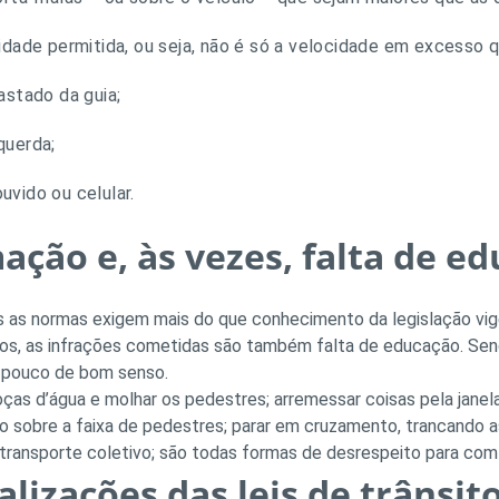
dade permitida, ou seja, não é só a velocidade em excesso 
astado da guia;
querda;
ouvido ou celular.
ação e, às vezes, falta de e
as as normas exigem mais do que conhecimento da legislação vig
s, as infrações cometidas são também falta de educação. Send
 pouco de bom senso.
as d’água e molhar os pedestres; arremessar coisas pela janela
ulo sobre a faixa de pedestres; parar em cruzamento, trancando a
transporte coletivo; são todas formas de desrespeito para com 
lizações das leis de trânsit