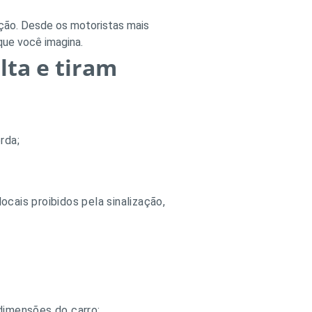
ação. Desde os motoristas mais
que você imagina.
lta e tiram
rda;
cais proibidos pela sinalização,
dimensões do carro;