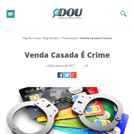
Página Inicial
/
blog do E-dou
/
Publicações
/
Venda Casada É Crime
Venda Casada É Crime
24 de janeiro de 2017
0