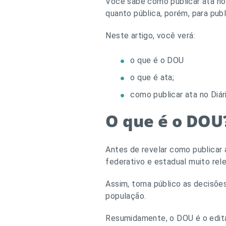
Você sabe como publicar ata no D
quanto pública, porém, para publ
Neste artigo, você verá:
o que é o DOU
o que é ata;
como publicar ata no Diári
O que é o DOU
Antes de revelar como publicar 
federativo e estadual muito rele
Assim, torna público as decisõe
população.
Resumidamente, o DOU é o edit