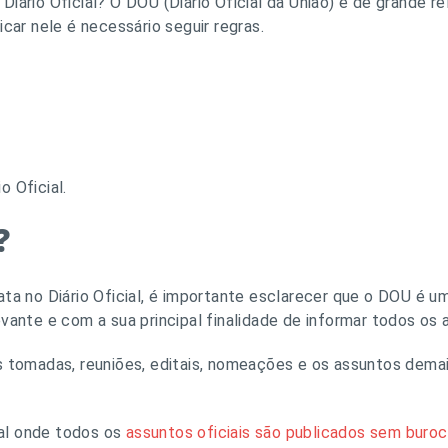
iário Oficial? O DOU (Diário Oficial da União) é de grande r
icar nele é necessário seguir regras.
o Oficial.
?
ata no Diário Oficial, é importante esclarecer que o DOU é um
vante e com a sua principal finalidade de informar todos os a
s tomadas, reuniões, editais, nomeações e os assuntos dema
al onde todos os
assuntos oficiais são publicados sem buroc