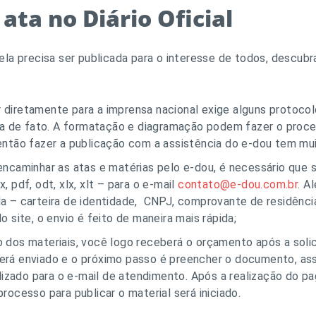
ata no Diário Oficial
la precisa ser publicada para o interesse de todos, descubr
 diretamente para a imprensa nacional exige alguns protoco
ada de fato. A formatação e diagramação podem fazer o pro
então fazer a publicação com a assistência do e-dou tem mu
ncaminhar as atas e matérias pelo e-dou, é necessário que se
 pdf, odt, xlx, xlt – para o e-mail
contato@e-dou.com.br
.
Al
a – carteira de identidade, CNPJ, comprovante de residência
 site, o envio é feito de maneira mais rápida;
 dos materiais, você logo receberá o orçamento após a soli
erá enviado e o próximo passo é preencher o documento, as
alizado para o e-mail de atendimento. Após a realização do p
rocesso para publicar o material será iniciado.