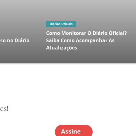
Diários Oficiais
Como Monitorar O Diário Oficial?
so no Diário
Saiba Como Acompanhar As
Atualizações
es!