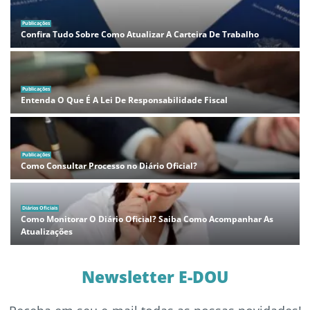
Publicações
Confira Tudo Sobre Como Atualizar A Carteira De Trabalho
Publicações
Entenda O Que É A Lei De Responsabilidade Fiscal
Publicações
Como Consultar Processo no Diário Oficial?
Diários Oficiais
Como Monitorar O Diário Oficial? Saiba Como Acompanhar As
Atualizações
Newsletter E-DOU