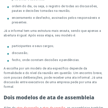
ordem do dia, ou seja, o registro de todas as discussões,
pautas e decisões tomadas na reunião;
encerramento e desfecho, assinados pelos responsáveis e
presentes.
Já a informal tem uma estrutura mais enxuta, sendo que apenas a
abertura é igual. Após essa etapa, seu modelo é:
participantes e seus cargos;
discussão;
fecho, onde constam decisões e pendências.
A escolha por um modelo de ata específico depende da
formalidade e do nível da reunião em questão. Um encontro breve,
com poucas deliberações, pode receber uma ata informal. Já uma
discussão entre executivos de uma empresa pede por uma ata
formal.
Dois modelos de ata de assembleia
Além de
atas de pregão
e
atas de reunião
, as assembleias também