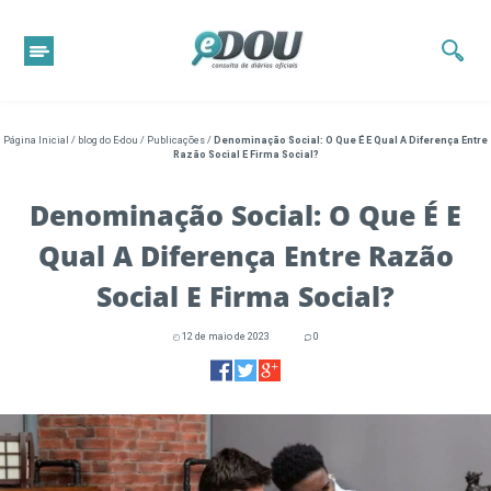
Página Inicial
/
blog do E-dou
/
Publicações
/
Denominação Social: O Que É E Qual A Diferença Entre
Razão Social E Firma Social?
Denominação Social: O Que É E
Qual A Diferença Entre Razão
Social E Firma Social?
12 de maio de 2023
0