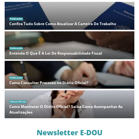
Publicações
Confira Tudo Sobre Como Atualizar A Carteira De Trabalho
Publicações
Entenda O Que É A Lei De Responsabilidade Fiscal
Publicações
Como Consultar Processo no Diário Oficial?
Diários Oficiais
Como Monitorar O Diário Oficial? Saiba Como Acompanhar As
Atualizações
Newsletter E-DOU