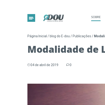
SOBRE
Página Inicial
/
blog do E-dou
/
Publicações
/
Modali
Modalidade de L
04 de abril de 2019
0