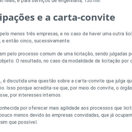
 reais, e para serviços de engenharia, 150 mil.
ipações e a carta-convite
 pelo menos três empresas, e no caso de haver uma outra l
, e então cinco, sucessivamente.
am pelo processo comum de uma licitação, sendo julgadas pe
 objeto. O resultado, no caso da modalidade de licitação por
, é discutida uma questão sobre a carta-convite que julga q
io. Isso porque acredita-se que, por meio do convite, o órgã
se, por interesses internos.
conhecida por oferecer mais agilidade aos processos que lici
 pouco menos devido às empresas convidadas, que já ocupam
ssim que possível.